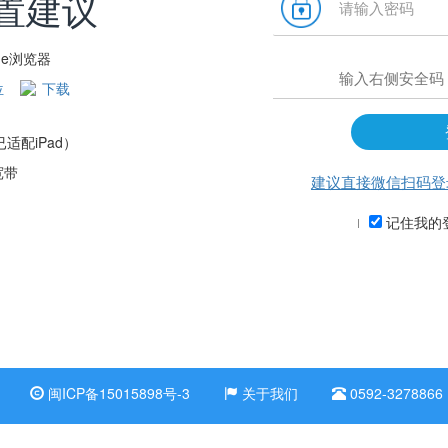
置建议
me浏览器
位
下载
（已适配iPad）
宽带
建议直接微信扫码登
记住我的
闽ICP备15015898号-3
关于我们
0592-3278866